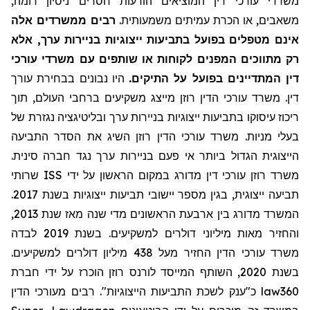
משרדי עורכי דין המוציאים הודעות חסרים ניסיון דומה,
משאבים, או הכרת עמיתים משמעותית.
רבים ממשרדים אלה
אינם מטפלים בפועל בתביעות ייצוגיות בניירות ערך, אלא
רק מתווכים המפנים לקוחות או שותפים עם משרדי עורכי
דין המתדיינים בפועל על התיקים.
היו נבונים בבחירת עורך
דין. משרד עורכי הדין רוזן מייצג משקיעים ברחבי העולם, תוך
ריכוז עיסוקו בתביעות ייצוגיות בניירות ערך ובליטיגציה נגזרת של
בעלי מניות. משרד עורכי הדין רוזן השיג את הסדר התביעה
הייצוגית הגדול ביותר אי פעם בניירות ערך נגד חברה סינית.
שרותי
ISS
משרד רוזן עורכי דין מדורג במקום הראשון על ידי
תביעה ייצוגית, בגין מספר יישובי תביעות ייצוגיות בשנת 2017.
המשרד מדורג בין ארבעת הראשונים מדי שנה מאז שנת 2013,
והחזיר מאות מיליוני דולרים למשקיעים. בשנת 2019 לבדה
משרד עורכי הדין החזיר
מעל
438 מיליון דולרים למשקיעים.
בשנת 2020, השותף המייסד לורנס רוזן הוכרז על ידי חברת
מעורכי הדין
כ"ענק לשכת התביעות הייצוגיות". רבים
law360