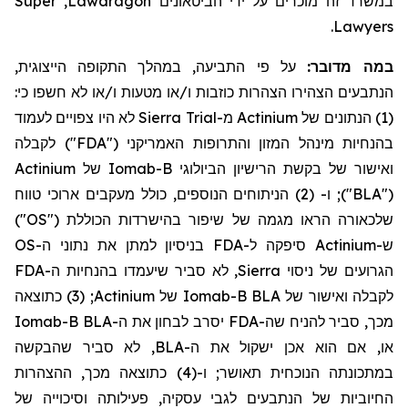
Super
,
Lawdragon
במשרד זה מוכרים על ידי הביטאונים
.
Lawyers
על פי התביעה, במהלך התקופה הייצוגית,
:
במה מדובר
הנתבעים הצהירו הצהרות כוזבות ו/או מטעות ו/או לא חשפו כי:
מ-Sierra Trial לא היו צפויים לעמוד
Actinium
(1) הנתונים של
בהנחיות מינהל המזון והתרופות האמריקני ("FDA") לקבלה
Actinium
ואישור של בקשת הרישיון הביולוגי Iomab-B של
הניתוחים הנוספים, כולל מעקבים ארוכי טווח
ו- (2)
("BLA");
שלכאורה הראו מגמה של שיפור בהישרדות הכוללת ("OS")
ל-FDA בניסיון למתן את נתוני ה-OS
ה
סיפק
Actinium
ש-
, לא סביר שיעמדו בהנחיות ה-FDA
Sierra
הגרועים של ניסוי
; (3) כתוצאה
Actinium
לקבלה ואישור של Iomab-B BLA של
מכך, סביר להניח שה-FDA יסרב לבחון את ה-Iomab-B BLA
או, אם הוא אכן ישקול את ה-BLA, לא סביר שהבקשה
במתכונתה הנוכחית תאושר; ו-(4) כתוצאה מכך, ההצהרות
החיוביות של הנתבעים לגבי עסקיה, פעילותה וסיכוייה של