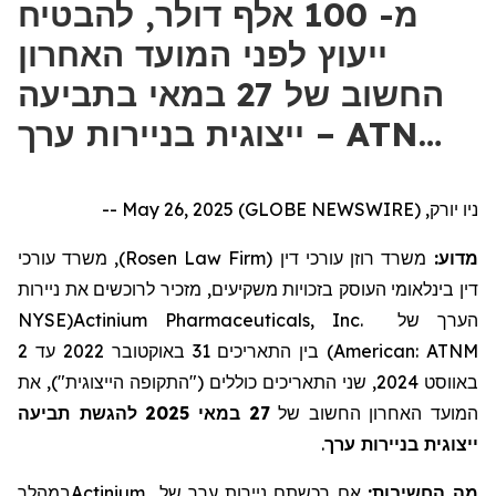
מ- 100 אלף דולר, להבטיח
ייעוץ לפני המועד האחרון
החשוב של 27 במאי בתביעה
ייצוגית בניירות ערך – ATN…
ניו יורק, May 26, 2025 (GLOBE NEWSWIRE) --
, משרד עורכי
)
Rosen Law Firm
(
משרד רוזן עורכי דין
מדוע:
דין בינלאומי העוסק בזכויות משקיעים,
מזכיר לרוכשים את
ניירות
NYSE
(
Actinium Pharmaceuticals, Inc.
של
הערך
2
עד
2022
באוקטובר
31
בין התאריכים
)
American: ATNM
, שני התאריכים כוללים ("התקופה הייצוגית"), את
2024
באווסט
תביעה
להגשת
2025
במאי
27
המועד האחרון החשוב של
.
ייצוגית בניירות ערך
במהלך
Actinium
של
ניירות ערך
ם
אם רכשת
מה החשיבות: