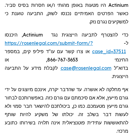
מהותי ו/או חסרות בסיס סביר.
היו מטעות באופן
Actinium
כאשר הפרטים האמיתיים נכנסו לשוק, התביעה טוענת כי
למשקיעים נגרם נזק.
, היכנסו
Actinium
כדי להצטרף לתביעה הייצוגית נגד
https://rosenlegal.com/submit-form/?
ל-
או צרו קשר עם עו"ד פיליפ קים, במספר
case_id=37511
החינמי 866-767-3653, או
לקבלת מידע על התביעה
case@rosenlegal.com
בדוא"ל
הייצוגית.
אף מחלקה לא אושרה. עד שהדבר יקרה, אינכם מיוצגים על ידי
גורם מייעץ, אלא אם סיכמתם עם גורם כזה. באפשרותכם לבחור
גורם מייעץ מטעמכם. כמו כן, ביכולתכם להישאר חבר סמוי ולא
לעשות דבר בשלב זה. יכולתו של משקיע להיות שותף
להתאוששות עתידית פוטנציאלית אינה תלויה בשירותו כתובע
מרכזי.