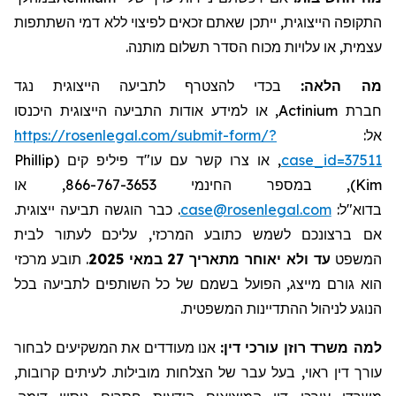
ייתכן שאתם זכאים לפיצוי ללא דמי השתתפות
,
הייצוגית
התקופה
עצמית, או עלויות מכוח הסדר תשלום מותנה.
מה הלאה:
בכדי להצטרף לתביעה הייצוגית נגד
, או למידע אודות התביעה הייצוגית היכנסו
Actinium
חברת
https://rosenlegal.com/submit-form/?
אל:
Phillip
, או צרו קשר עם עו"ד פיליפ קים (
case_id=37511
), במספר החינמי 866-767-3653, או
Kim
. כבר הוגשה תביעה ייצוגית.
case@rosenlegal.com
בדוא"ל:
אם ברצונכם לשמש כתובע המרכזי, עליכם לעתור לבית
תובע מרכזי
.
2025
במאי
27
עד ולא יאוחר מתאריך
המשפט
הוא גורם מייצג, הפועל בשמם של כל השותפים לתביעה בכל
הנוגע לניהול ההתדיינות המשפטית.
למה משרד רוזן עורכי דין:
אנו מעודדים את המשקיעים לבחור
עורך דין ראוי, בעל עבר של הצלחות מובילות. לעיתים קרובות,